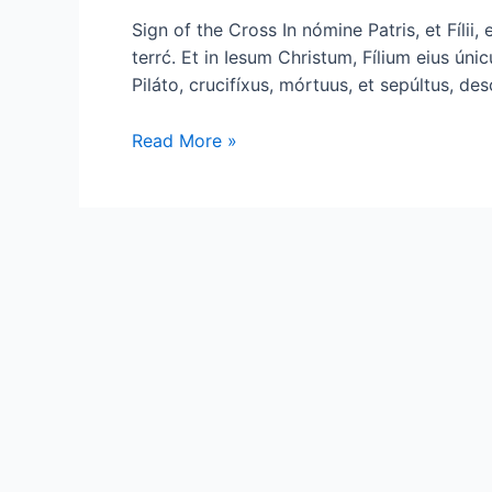
Sign of the Cross In nómine Patris, et Fíl
terrć. Et in Iesum Christum, Fílium eius ú
Piláto, crucifíxus, mórtuus, et sepúltus, des
Read More »