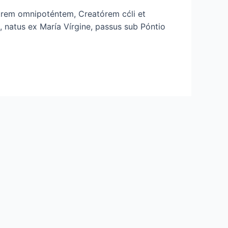
Patrem omnipoténtem, Creatórem cćli et
, natus ex María Vírgine, passus sub Póntio